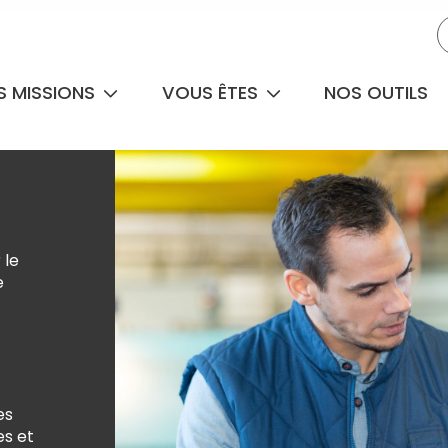
S MISSIONS
VOUS ÊTES
NOS OUTILS
 le
e
es
es et