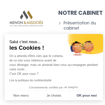
NOTRE CABINET
Présentation du
cabinet
Nos experts
Salut c'est nous...
Nos outils
les Cookies !
Appartenance
On a attendu d'être sûrs que le contenu
de ce site vous intéresse avant de
vous déranger, mais on aimerait bien vous accompagner pendant
votre visite...
C'est OK pour vous ?
Lire la politique de confidentialité
Consentements certifiés par
Non merci
Je choisis
OK pour moi
Plateforme de Gestion du Consentement : Personnalisez vo
Axeptio consent