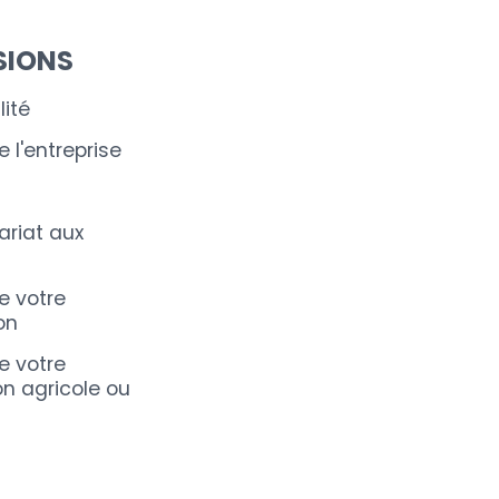
SIONS
ité
 l'entreprise
riat aux
e votre
on
e votre
on agricole ou