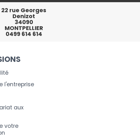
22 rue Georges
Denizot
34090
MONTPELLIER
0499 614 614
SIONS
ité
 l'entreprise
riat aux
e votre
on