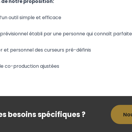
 de notre proposition:
d’un outil simple et efficace
révisionnel établi par une personne qui connaît parfaite
ier et personnel des curseurs pré-définis
de co-production ajustées
s besoins spécifiques ?
No