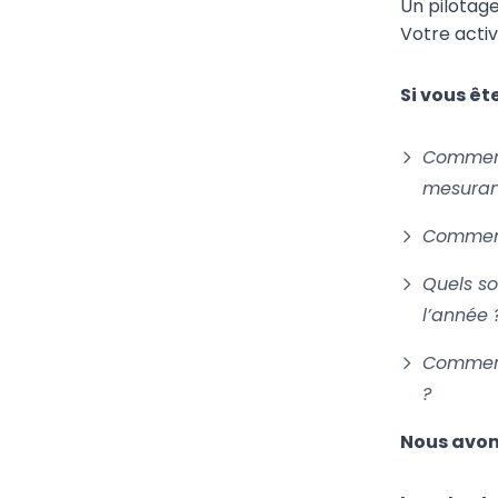
Un pilotage
Votre activ
Si vous êt
Comment 
mesurant
Comment
Quels so
l’année 
Comment 
?
Nous avons