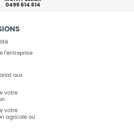
0499 614 614
SIONS
ité
 l'entreprise
riat aux
e votre
on
e votre
on agricole ou